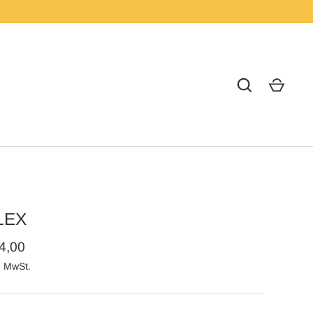
START
LEX
4,00
l. MwSt.