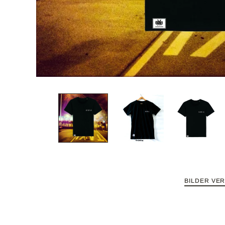
IXXXI KOLLEKTION
NEWS
SHIRTS
HOODIES
ZIPPER
SWEATER
ACCESSOIRES
GRÖSSENTABELLEN
WASCHANLEITUNG
BILDER VE
VERSAND
WER WIR SIND