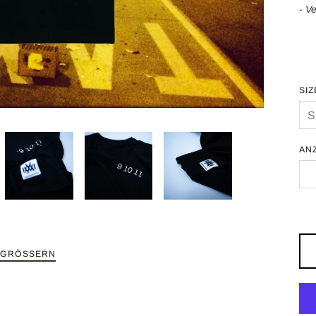
- V
SIZ
AN
RGRÖSSERN