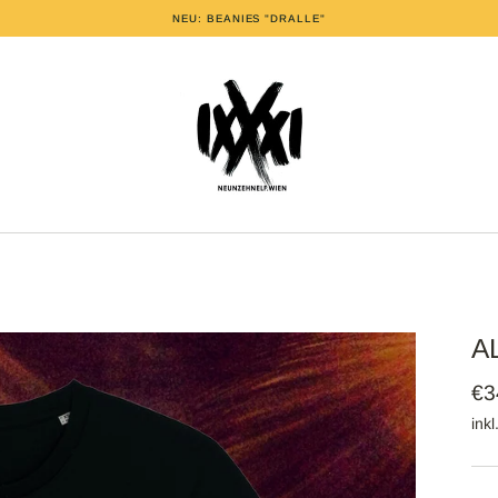
NEU: BEANIES "DRALLE"
A
€3
ink