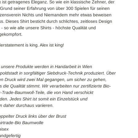
x ist getragenes Eleganz. So wie ein klassische Zehner, der
 Grund seiner Erfahrung von über 300 Spielen für seinen
zensverein Nichts und Niemandem mehr etwas beweisen
s. Dieses Shirt besticht durch schlichtes, zeitloses Design
 - so wie alle unsere Shirts - höchste Qualität und
gekompfort.
erstatement is king. Alex ist king!
e unsere Produkte werden in Handarbeit in Wien
poldstadt in sorgfältiger Siebdruck-Technik produziert. Über
en Druck wird zwei Mal gegangen, um sicher zu gehen,
 die Qualität stimmt. Wir verarbeiten nur zertifizierte Bio-
r-Trade-Baumwoll-Teile, die von Hand verschickt
den. Jedes Shirt ist somit ein Einzelstück und
n daher durchaus variieren.
oppelter Druck links über der Brust
airtrade-Bio Baumwolle
nisex
andgefertig