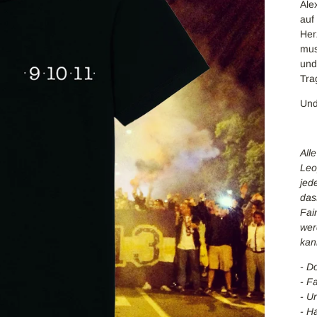
Ale
auf
Her
mus
und
Tra
Und
All
Leo
jed
dass
Fai
wer
kan
- D
- F
- U
- H