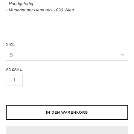
- Handgefertig
EWS
- Versandt per Hand aus 1020 Wien
HIRTS
OODIES
SIZE
IPPER
WEATER
ANZAHL
CCESSOIRES
RÖSSENTABELLEN
ASCHANLEITUNG
IN DEN WARENKORB
ERSAND